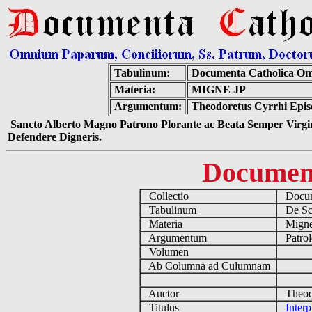
Tabulinum:
Documenta Catholica O
Materia:
MIGNE JP
Argumentum:
Theodoretus Cyrrhi Episc
Sancto Alberto Magno Patrono Plorante ac Beata Semper Virgin
Defendere Digneris.
Documen
Collectio
Docume
Tabulinum
De Scri
Materia
Migne
Argumentum
Patrol
Volumen
Ab Columna ad Culumnam
Auctor
Theodo
Titulus
Interp