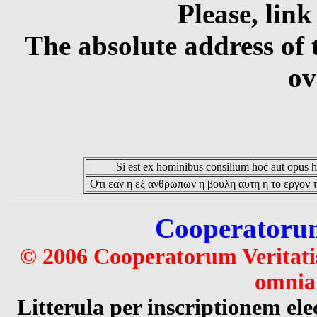
Please, link
The absolute address of 
ov
Si est ex hominibus consilium hoc aut opus hoc
Οτι εαν η εξ ανθρωπων η βουλη αυτη η το εργον τ
Cooperatorum 
© 2006 Cooperatorum Veritatis
omnia 
Litterula per inscriptionem 