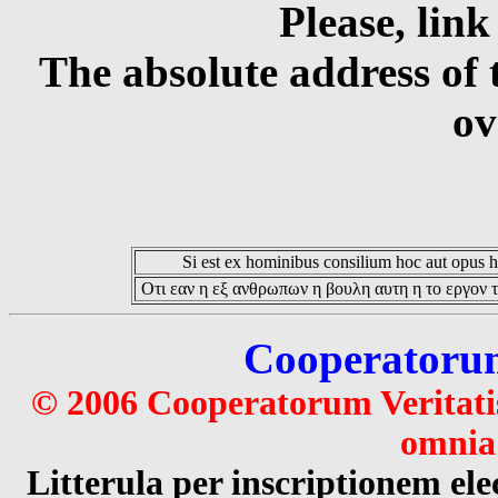
Please, link
The absolute address of 
ov
Si est ex hominibus consilium hoc aut opus hoc
Οτι εαν η εξ ανθρωπων η βουλη αυτη η το εργον τ
Cooperatorum 
© 2006 Cooperatorum Veritatis
omnia 
Litterula per inscriptionem 