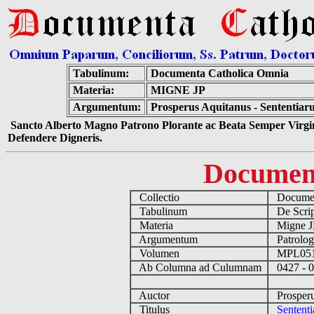
Tabulinum:
Documenta Catholica Omnia
Materia:
MIGNE JP
Argumentum:
Prosperus Aquitanus - Sententiar
Sancto Alberto Magno Patrono Plorante ac Beata Semper Virgin
Defendere Digneris.
Documen
Collectio
Documen
Tabulinum
De Script
Materia
Migne 
Argumentum
Patrolog
Volumen
MPL05
Ab Columna ad Culumnam
0427 - 
Auctor
Prosperu
Titulus
Sentent