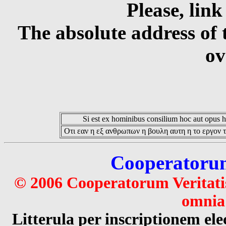
Please, link
The absolute address of 
ov
Si est ex hominibus consilium hoc aut opus hoc
Οτι εαν η εξ ανθρωπων η βουλη αυτη η το εργον τ
Cooperatorum 
© 2006 Cooperatorum Veritatis
omnia 
Litterula per inscriptionem 