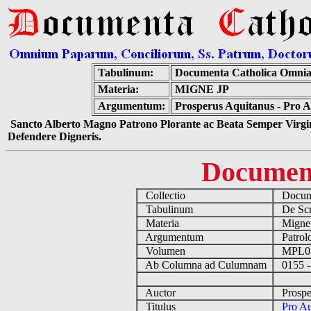
Tabulinum:
Documenta Catholica Omni
Materia:
MIGNE JP
Argumentum:
Prosperus Aquitanus - Pro A
Sancto Alberto Magno Patrono Plorante ac Beata Semper Virgin
Defendere Digneris.
Documen
Collectio
Docume
Tabulinum
De Scri
Materia
Migne
Argumentum
Patrolo
Volumen
MPL0
Ab Columna ad Culumnam
0155 -
Auctor
Prosper
Titulus
Pro Au