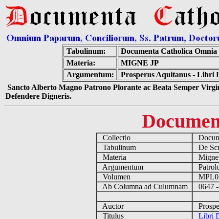
Tabulinum:
Documenta Catholica Omnia
Materia:
MIGNE JP
Argumentum:
Prosperus Aquitanus - Libri
Sancto Alberto Magno Patrono Plorante ac Beata Semper Virgin
Defendere Digneris.
Documen
Collectio
Docume
Tabulinum
De Scri
Materia
Migne
Argumentum
Patrolo
Volumen
MPL0
Ab Columna ad Culumnam
0647 -
Auctor
Prosper
Titulus
Libri 