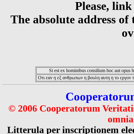
Please, link
The absolute address of 
ov
Si est ex hominibus consilium hoc aut opus hoc
Οτι εαν η εξ ανθρωπων η βουλη αυτη η το εργον τ
Cooperatorum 
© 2006 Cooperatorum Veritatis
omnia 
Litterula per inscriptionem 