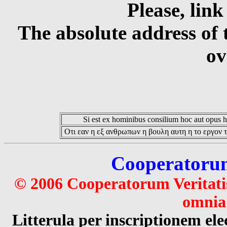
Please, link
The absolute address of 
ov
Si est ex hominibus consilium hoc aut opus hoc
Οτι εαν η εξ ανθρωπων η βουλη αυτη η το εργον τ
Cooperatorum 
© 2006 Cooperatorum Veritatis
omnia 
Litterula per inscriptionem 