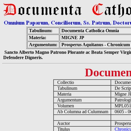
Tabulinum:
Documenta Catholica Omnia
Materia:
MIGNE JP
Argumentum:
Prosperus Aquitanus - Chronicum 
Sancto Alberto Magno Patrono Plorante ac Beata Semper Virgin
Defendere Digneris.
Documen
Collectio
Document
Tabulinum
De Script
Materia
Migne 
Argumentum
Patrologi
Volumen
MPL05
Ab Columna ad Culumnam
0605 - 
Auctor
Prosperus
Titulus
Chronicu