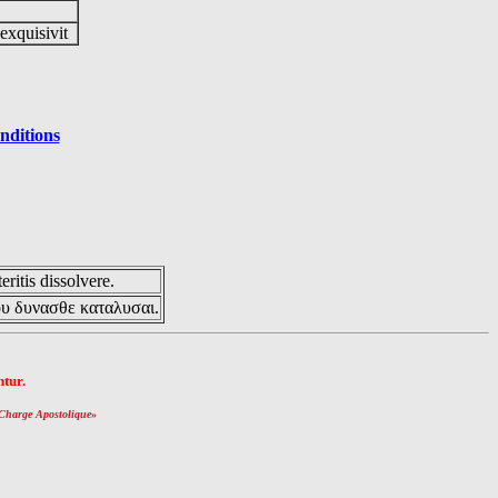
 exquisivit
nditions
eritis dissolvere.
ου δυνασθε καταλυσαι.
tur.
Charge Apostolique
»