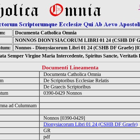
um:
Documenta Catholica Omnia
NONNOS DIONYSIACORUM LIBRI 01 24 (CSHB DF 
tum:
Nonnos - Dionysiacorum Libri 01 24 (CSHB DF Graefe) [0
ta Semper Virgine Maria Intercedente, Spiritus Sancte, Veritati
Documenti Lineamenta
o
Documenta Catholica Omnia
um
De Scriptoribus Ecclesiae Relatis
De Graecis Scriptoribus
ntum
0390-0429 Nonnos
n
mna ad Culumnam
Nonnos [0390-0429]
Dionysiacorum Libri 01 24 (CSHB DF Graefe)
GR
pdf