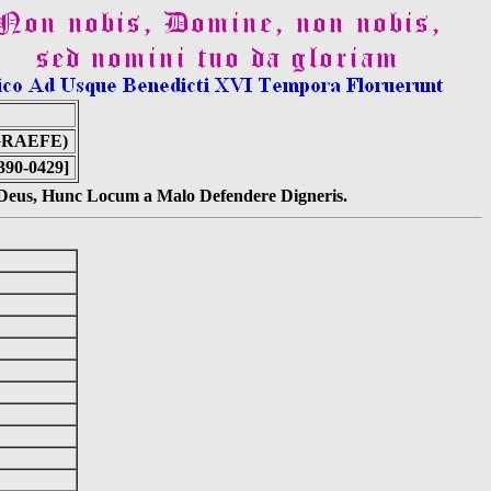
GRAEFE)
390-0429]
s Deus, Hunc Locum a Malo Defendere Digneris.