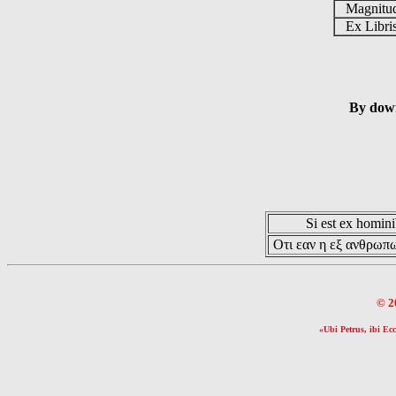
Magnit
Ex Libr
By down
Si est ex hominib
Οτι εαν η εξ ανθρωπω
© 2
«Ubi Petrus, ibi Ecc