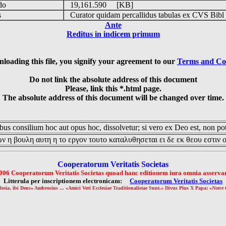
udo
19,161.590 [KB]
is
Curator quidam percallidus tabulas ex CVS Bibl
Ante
Reditus in indicem primum
loading this file, you signify your agreement to our
Terms and Co
Do not link the absolute address of this document
Please, link this *.html page.
The absolute address of this document will be changed over time.
us consilium hoc aut opus hoc, dissolvetur; si vero ex Deo est, non pot
ν η βουλη αυτη η το εργον τουτο καταλυθησεται ει δε εκ θεου εστιν 
Cooperatorum Veritatis Societas
006 Cooperatorum Veritatis Societas quoad hanc editionem iura omnia asservan
Litterula per inscriptionem electronicam:
Cooperatorum Veritatis Societas
lesia, ibi Deus» Ambrosius ... «Amici Veri Ecclesiae Traditionalistae Sunt.» Divus Pius X Papa: «
Notre 