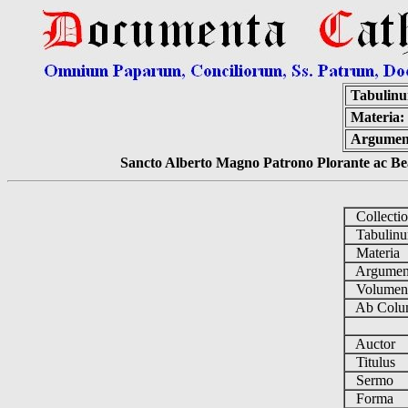
Tabulin
Materia:
Argumen
Sancto Alberto Magno Patrono Plorante ac Bea
Collecti
Tabulin
Materia
Argume
Volume
Ab Colu
Auctor
Titulus
Sermo
Forma