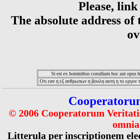
Please, link
The absolute address of 
ov
Si est ex hominibus consilium hoc aut opus hoc
Οτι εαν η εξ ανθρωπων η βουλη αυτη η το εργον τ
Cooperatorum 
© 2006 Cooperatorum Veritatis
omnia 
Litterula per inscriptionem 