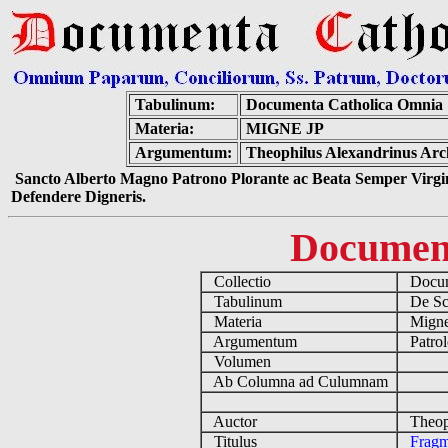
Tabulinum:
Documenta Catholica Omnia
Materia:
MIGNE JP
Argumentum:
Theophilus Alexandrinus Arc
Sancto Alberto Magno Patrono Plorante ac Beata Semper Virgin
Defendere Digneris.
Documen
Collectio
Docume
Tabulinum
De Scri
Materia
Migne
Argumentum
Patrol
Volumen
Ab Columna ad Culumnam
Auctor
Theoph
Titulus
Fragm