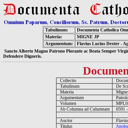
Tabulinum:
Documenta Catholica Om
Materia:
MIGNE JP
Argumentum:
Flavius Lucius Dexter - 
Sancto Alberto Magno Patrono Plorante ac Beata Semper Virgin
Defendere Digneris.
Documen
Collectio
Docume
Tabulinum
De Scri
Materia
Migne
Argumentum
Patrolo
Volumen
MPL0
Ab Columna ad Culumnam
0591 -
Auctor
Flavius
Titulus
Apolog