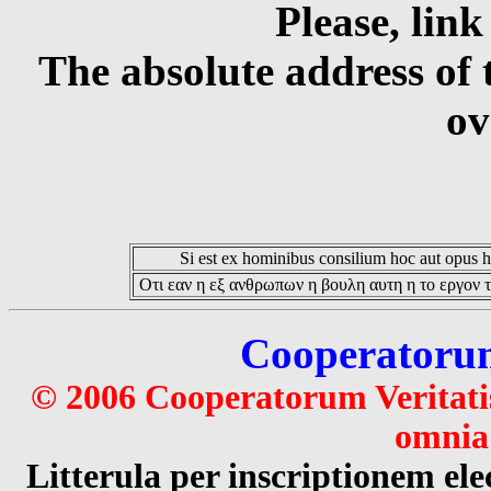
Please, link
The absolute address of 
ov
Si est ex hominibus consilium hoc aut opus hoc
Οτι εαν η εξ ανθρωπων η βουλη αυτη η το εργον τ
Cooperatorum 
© 2006 Cooperatorum Veritatis
omnia 
Litterula per inscriptionem 