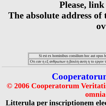
Please, link
The absolute address of 
ov
Si est ex hominibus consilium hoc aut opus hoc
Οτι εαν η εξ ανθρωπων η βουλη αυτη η το εργον τ
Cooperatorum 
© 2006 Cooperatorum Veritatis
omnia 
Litterula per inscriptionem 