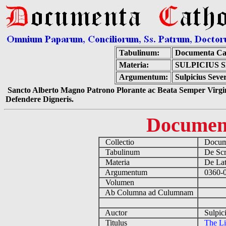
Tabulinum:
Documenta Ca
Materia:
SULPICIUS 
Argumentum:
Sulpicius Seve
Sancto Alberto Magno Patrono Plorante ac Beata Semper Virgin
Defendere Digneris.
Documen
Collectio
Docume
Tabulinum
De Scri
Materia
De Lati
Argumentum
0360-04
Volumen
Ab Columna ad Culumnam
Auctor
Sulpici
Titulus
The Li