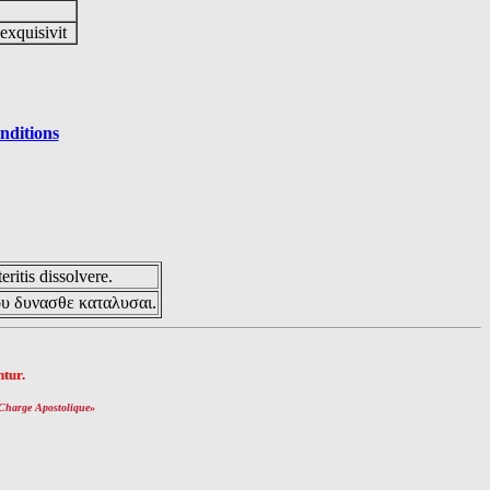
 exquisivit
nditions
eritis dissolvere.
ου δυνασθε καταλυσαι.
tur.
Charge Apostolique
»