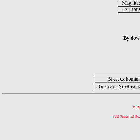
Magnit
Ex Libr
By down
Si est ex hominib
Οτι εαν η εξ ανθρωπω
© 2
«Ubi Petrus, ibi Ecc