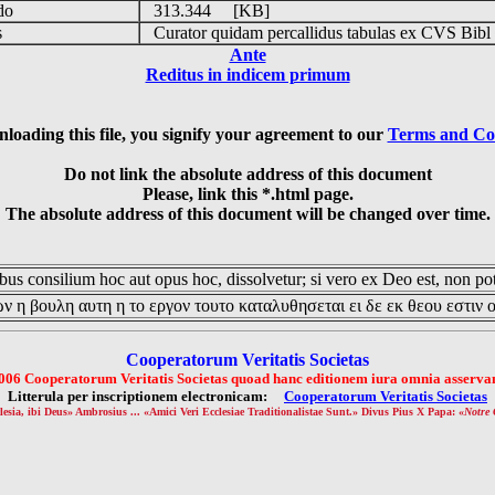
udo
313.344 [KB]
is
Curator quidam percallidus tabulas ex CVS Bibl
Ante
Reditus in indicem primum
loading this file, you signify your agreement to our
Terms and Co
Do not link the absolute address of this document
Please, link this *.html page.
The absolute address of this document will be changed over time.
us consilium hoc aut opus hoc, dissolvetur; si vero ex Deo est, non pot
ν η βουλη αυτη η το εργον τουτο καταλυθησεται ει δε εκ θεου εστιν 
Cooperatorum Veritatis Societas
006 Cooperatorum Veritatis Societas quoad hanc editionem iura omnia asservan
Litterula per inscriptionem electronicam:
Cooperatorum Veritatis Societas
lesia, ibi Deus» Ambrosius ... «Amici Veri Ecclesiae Traditionalistae Sunt.» Divus Pius X Papa: «
Notre 