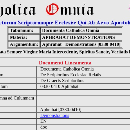
Tabulinum:
Documenta Catholica Omnia
Materia:
APHRAHAT DEMONSTRATIONS
Argumentum:
Aphrahat - Demonstrations [0330-0410]
ta Semper Virgine Maria Intercedente, Spiritus Sancte, Veritati
Documenti Lineamenta
o
Documenta Catholica Omnia
um
De Scriptoribus Ecclesiae Relatis
De Graecis Scriptoribus
ntum
0330-0410 Aphrahat
n
mna ad Culumnam
Aphrahat [0330-0410]
Demonstrations
EN
doc