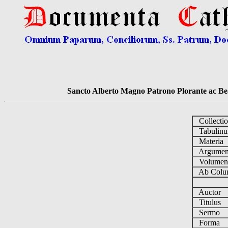
Sancto Alberto Magno Patrono Plorante ac Bea
Collecti
Tabulin
Materia
Argume
Volume
Ab Colu
Auctor
Titulus
Sermo
Forma