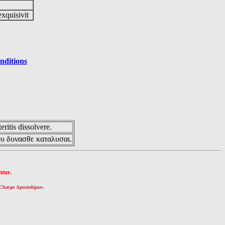
exquisivit
nditions
eritis dissolvere.
ου δυνασθε καταλυσαι.
tur.
Charge Apostolique
»