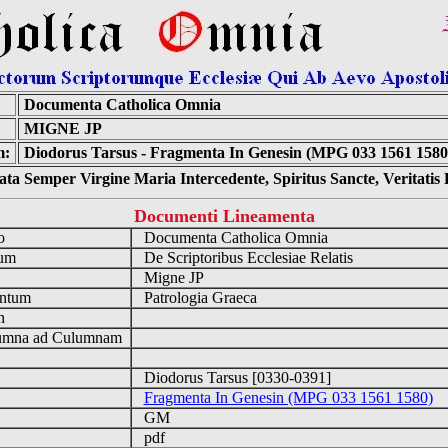
Documenta Catholica Omnia
MIGNE JP
m:
Diodorus Tarsus - Fragmenta In Genesin (MPG 033 1561 1580)
ta Semper Virgine Maria Intercedente, Spiritus Sancte, Veritati
Documenti Lineamenta
io
Documenta Catholica Omnia
num
De Scriptoribus Ecclesiae Relatis
a
Migne JP
ntum
Patrologia Graeca
en
mna ad Culumnam
Diodorus Tarsus [0330-0391]
Fragmenta In Genesin (MPG 033 1561 1580)
GM
pdf