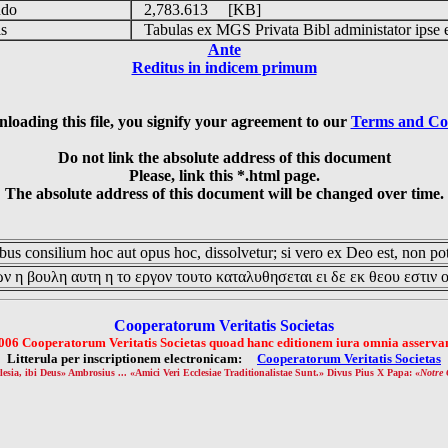
udo
2,783.613 [KB]
is
Tabulas ex MGS Privata Bibl administator ipse 
Ante
Reditus in indicem primum
loading this file, you signify your agreement to our
Terms and Co
Do not link the absolute address of this document
Please, link this *.html page.
The absolute address of this document will be changed over time.
us consilium hoc aut opus hoc, dissolvetur; si vero ex Deo est, non pot
ν η βουλη αυτη η το εργον τουτο καταλυθησεται ει δε εκ θεου εστιν 
Cooperatorum Veritatis Societas
006 Cooperatorum Veritatis Societas quoad hanc editionem iura omnia asservan
Litterula per inscriptionem electronicam:
Cooperatorum Veritatis Societas
lesia, ibi Deus» Ambrosius ... «Amici Veri Ecclesiae Traditionalistae Sunt.» Divus Pius X Papa: «
Notre 