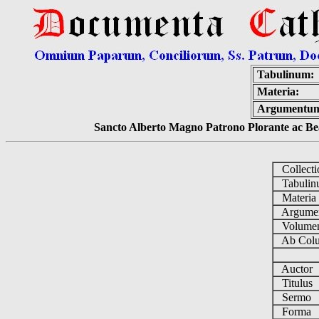
Tabulinum:
Materia:
Argumentu
Sancto Alberto Magno Patrono Plorante ac Bea
Collect
Tabuli
Materi
Argume
Volum
Ab Colu
Auctor
Titulus
Sermo
Forma