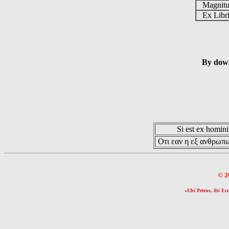
Magnit
Ex Libr
By down
Si est ex hominib
Οτι εαν η εξ ανθρωπω
© 2
«Ubi Petrus, ibi Ecc