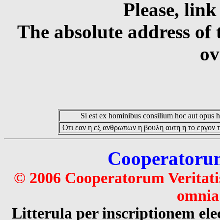
Please, link
The absolute address of 
ov
Si est ex hominibus consilium hoc aut opus hoc
Οτι εαν η εξ ανθρωπων η βουλη αυτη η το εργον τ
Cooperatorum 
© 2006 Cooperatorum Veritatis
omnia 
Litterula per inscriptionem 