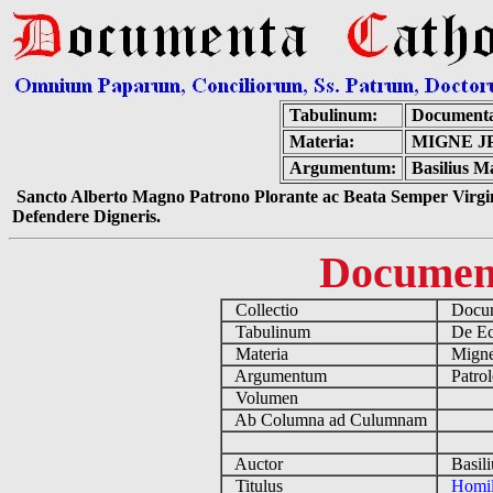
Tabulinum:
Documenta
Materia:
MIGNE J
Argumentum:
Basilius M
Sancto Alberto Magno Patrono Plorante ac Beata Semper Virgin
Defendere Digneris.
Documen
Collectio
Docume
Tabulinum
De Ecc
Materia
Migne
Argumentum
Patrol
Volumen
Ab Columna ad Culumnam
Auctor
Basili
Titulus
Homil