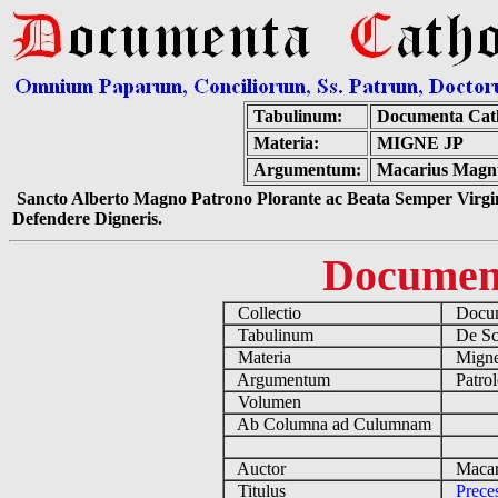
Tabulinum:
Documenta Cat
Materia:
MIGNE JP
Argumentum:
Macarius Magnu
Sancto Alberto Magno Patrono Plorante ac Beata Semper Virgin
Defendere Digneris.
Documen
Collectio
Docume
Tabulinum
De Scri
Materia
Migne
Argumentum
Patrol
Volumen
Ab Columna ad Culumnam
Auctor
Macari
Titulus
Prece