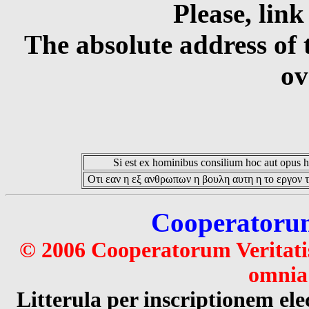
Please, link
The absolute address of 
ov
Si est ex hominibus consilium hoc aut opus hoc
Οτι εαν η εξ ανθρωπων η βουλη αυτη η το εργον τ
Cooperatorum 
© 2006 Cooperatorum Veritatis
omnia 
Litterula per inscriptionem 