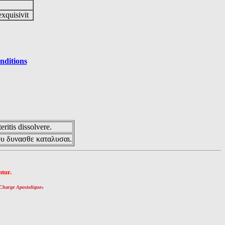
exquisivit
nditions
eritis dissolvere.
ου δυνασθε καταλυσαι.
tur.
Charge Apostolique
»