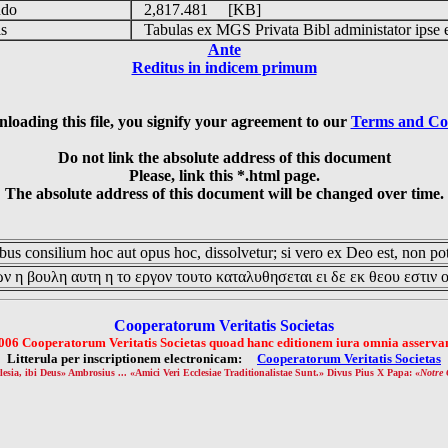
udo
2,817.481 [KB]
is
Tabulas ex MGS Privata Bibl administator ipse 
Ante
Reditus in indicem primum
loading this file, you signify your agreement to our
Terms and Co
Do not link the absolute address of this document
Please, link this *.html page.
The absolute address of this document will be changed over time.
us consilium hoc aut opus hoc, dissolvetur; si vero ex Deo est, non pot
ν η βουλη αυτη η το εργον τουτο καταλυθησεται ει δε εκ θεου εστιν 
Cooperatorum Veritatis Societas
006 Cooperatorum Veritatis Societas quoad hanc editionem iura omnia asservan
Litterula per inscriptionem electronicam:
Cooperatorum Veritatis Societas
lesia, ibi Deus» Ambrosius ... «Amici Veri Ecclesiae Traditionalistae Sunt.» Divus Pius X Papa: «
Notre 