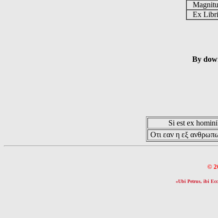
Magnit
Ex Libr
By down
Si est ex hominib
Οτι εαν η εξ ανθρωπω
© 2
«Ubi Petrus, ibi Ecc