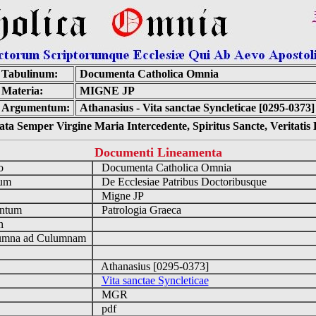
Tabulinum:
Documenta Catholica Omnia
Materia:
MIGNE JP
Argumentum:
Athanasius - Vita sanctae Syncleticae [0295-0373]
ta Semper Virgine Maria Intercedente, Spiritus Sancte, Veritati
Documenti Lineamenta
io
Documenta Catholica Omnia
num
De Ecclesiae Patribus Doctoribusque
a
Migne JP
ntum
Patrologia Graeca
en
mna ad Culumnam
Athanasius [0295-0373]
Vita sanctae Syncleticae
MGR
pdf