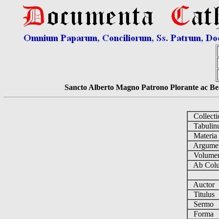
Sancto Alberto Magno Patrono Plorante ac Bea
Collect
Tabuli
Materi
Argume
Volum
Ab Colu
Auctor
Titulus
Sermo
Forma