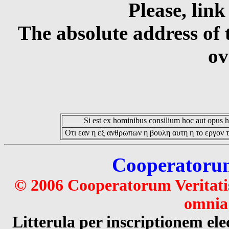
Please, link
The absolute address of 
ov
Si est ex hominibus consilium hoc aut opus hoc
Οτι εαν η εξ ανθρωπων η βουλη αυτη η το εργον τ
Cooperatorum 
© 2006 Cooperatorum Veritatis
omnia 
Litterula per inscriptionem 