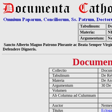
Tabulinum:
Do
Materia:
N
Argumentum:
Ne
Sancto Alberto Magno Patrono Plorante ac Beata Semper Virgin
Defendere Digneris.
Documen
Collectio
Docume
Tabulinum
De Reb
Materia
De Ant
Argumentum
30 De 
Volumen
Ab Columna ad Culumnam
Auctor
Nemesi
Titulus
Eclog