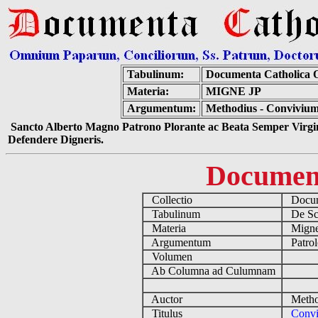
Tabulinum:
Documenta Catholica 
Materia:
MIGNE JP
Argumentum:
Methodius - Convivium
Sancto Alberto Magno Patrono Plorante ac Beata Semper Virgin
Defendere Digneris.
Documen
Collectio
Docume
Tabulinum
De Scri
Materia
Migne
Argumentum
Patrol
Volumen
Ab Columna ad Culumnam
Auctor
Method
Titulus
Convi