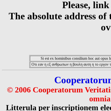
Please, link
The absolute address of 
ov
Si est ex hominibus consilium hoc aut opus hoc
Οτι εαν η εξ ανθρωπων η βουλη αυτη η το εργον τ
Cooperatorum 
© 2006 Cooperatorum Veritatis
omnia 
Litterula per inscriptionem 