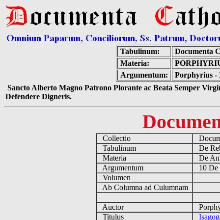
Tabulinum:
Documenta C
Materia:
PORPHYRIU
Argumentum:
Porphyrius - 
Sancto Alberto Magno Patrono Plorante ac Beata Semper Virgin
Defendere Digneris.
Documen
Collectio
Docume
Tabulinum
De Reb
Materia
De Ant
Argumentum
10 De 
Volumen
Ab Columna ad Culumnam
Auctor
Porphyr
Titulus
Isagoge