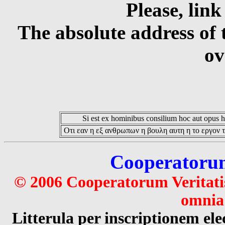
Please, link
The absolute address of 
ov
Si est ex hominibus consilium hoc aut opus hoc
Οτι εαν η εξ ανθρωπων η βουλη αυτη η το εργον τ
Cooperatorum 
© 2006 Cooperatorum Veritatis
omnia 
Litterula per inscriptionem 