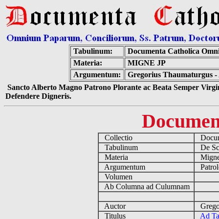
Tabulinum:
Documenta Catholica Omn
Materia:
MIGNE JP
Argumentum:
Gregorius Thaumaturgus - 
Sancto Alberto Magno Patrono Plorante ac Beata Semper Virgin
Defendere Digneris.
Documen
Collectio
Docume
Tabulinum
De Scri
Materia
Migne
Argumentum
Patrol
Volumen
Ab Columna ad Culumnam
Auctor
Gregor
Titulus
Ad Tat