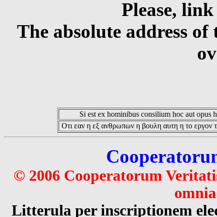
Please, link
The absolute address of 
ov
Si est ex hominibus consilium hoc aut opus hoc
Οτι εαν η εξ ανθρωπων η βουλη αυτη η το εργον τ
Cooperatorum 
© 2006 Cooperatorum Veritatis
omnia 
Litterula per inscriptionem 