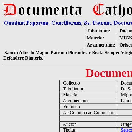
Tabulinum:
Docum
Materia:
MIGN
Argumentum:
Origen
Sancto Alberto Magno Patrono Plorante ac Beata Semper Virgin
Defendere Digneris.
Documen
Collectio
Docume
Tabulinum
De Scri
Materia
Migne
Argumentum
Patrol
Volumen
Ab Columna ad Culumnam
Auctor
Origen
Titulus
Selec