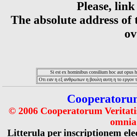
Please, link
The absolute address of 
ov
Si est ex hominibus consilium hoc aut opus hoc
Οτι εαν η εξ ανθρωπων η βουλη αυτη η το εργον τ
Cooperatorum 
© 2006 Cooperatorum Veritatis
omnia 
Litterula per inscriptionem 