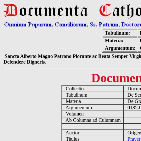
Tabulinum:
Materia:
Argumentum:
Sancto Alberto Magno Patrono Plorante ac Beata Semper Virgin
Defendere Digneris.
Documen
Collectio
Docume
Tabulinum
De Scri
Materia
De Grae
Argumentum
0185-0
Volumen
Ab Columna ad Culumnam
Auctor
Origen
Titulus
Prayer