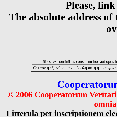
Please, link
The absolute address of 
ov
Si est ex hominibus consilium hoc aut opus hoc
Οτι εαν η εξ ανθρωπων η βουλη αυτη η το εργον τ
Cooperatorum 
© 2006 Cooperatorum Veritatis
omnia 
Litterula per inscriptionem 