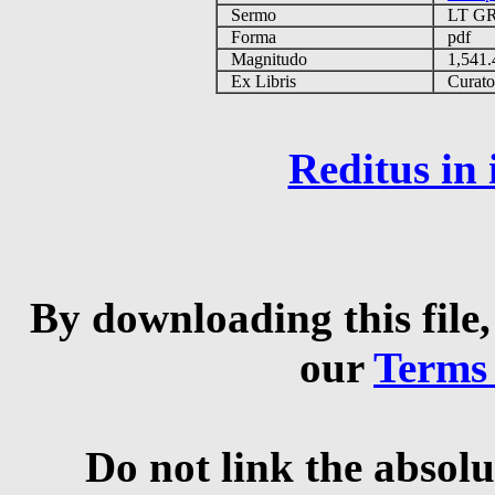
Sermo
LT G
Forma
pdf
Magnitudo
1,541
Ex Libris
Curator 
Reditus in
By downloading this file,
our
Terms
Do not link the absolu