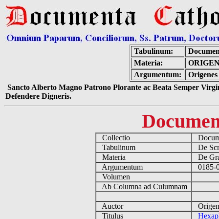
Tabulinum:
Document
Materia:
ORIGEN
Argumentum:
Origenes
Sancto Alberto Magno Patrono Plorante ac Beata Semper Virgin
Defendere Digneris.
Documen
Collectio
Docume
Tabulinum
De Scri
Materia
De Grae
Argumentum
0185-0
Volumen
Ab Columna ad Culumnam
Auctor
Origen
Titulus
Hexapl