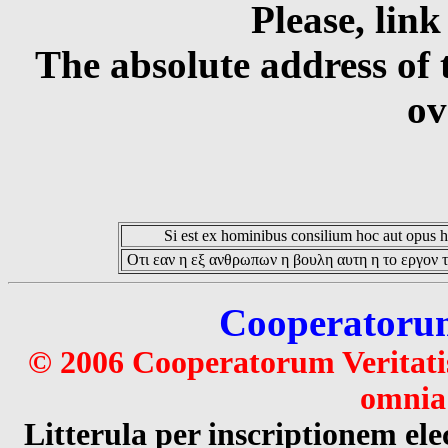
Please, link
The absolute address of 
ov
Si est ex hominibus consilium hoc aut opus hoc
Οτι εαν η εξ ανθρωπων η βουλη αυτη η το εργον τ
Cooperatorum 
© 2006 Cooperatorum Veritatis
omnia 
Litterula per inscriptionem 