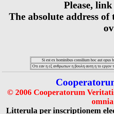
Please, link
The absolute address of 
ov
Si est ex hominibus consilium hoc aut opus hoc
Οτι εαν η εξ ανθρωπων η βουλη αυτη η το εργον τ
Cooperatorum 
© 2006 Cooperatorum Veritatis
omnia 
Litterula per inscriptionem 