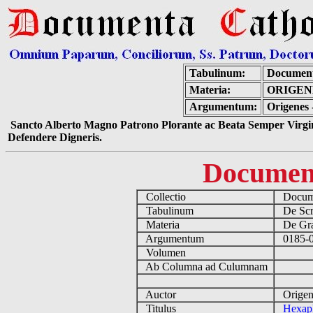
Tabulinum:
Document
Materia:
ORIGEN
Argumentum:
Origenes 
Sancto Alberto Magno Patrono Plorante ac Beata Semper Virgin
Defendere Digneris.
Documen
Collectio
Docume
Tabulinum
De Scri
Materia
De Grae
Argumentum
0185-0
Volumen
Ab Columna ad Culumnam
Auctor
Origen
Titulus
Hexap