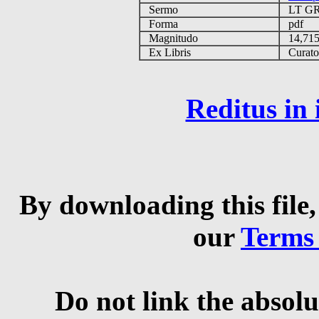
Sermo
LT G
Forma
pdf
Magnitudo
14,71
Ex Libris
Curator 
Reditus in
By downloading this file,
our
Terms
Do not link the absolu