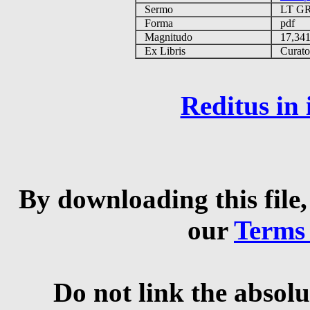
Sermo
LT G
Forma
pdf
Magnitudo
17,34
Ex Libris
Curator 
Reditus in
By downloading this file,
our
Terms
Do not link the absolu