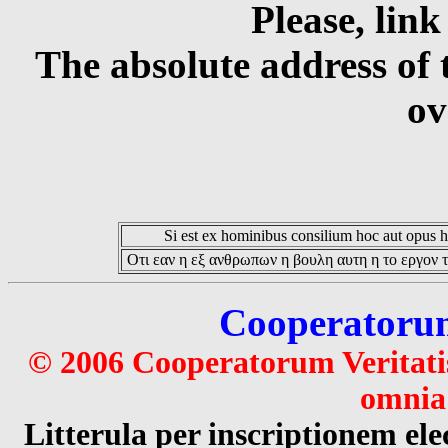
Please, link
The absolute address of 
ov
Si est ex hominibus consilium hoc aut opus hoc
Οτι εαν η εξ ανθρωπων η βουλη αυτη η το εργον τ
Cooperatorum 
© 2006 Cooperatorum Veritatis
omnia 
Litterula per inscriptionem 