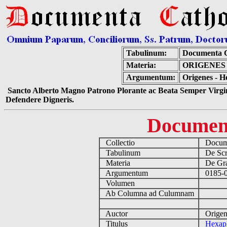
Tabulinum:
Documenta C
Materia:
ORIGENES
Argumentum:
Origenes - H
Sancto Alberto Magno Patrono Plorante ac Beata Semper Virgin
Defendere Digneris.
Documen
Collectio
Docume
Tabulinum
De Scri
Materia
De Grae
Argumentum
0185-0
Volumen
Ab Columna ad Culumnam
Auctor
Origen
Titulus
Hexap