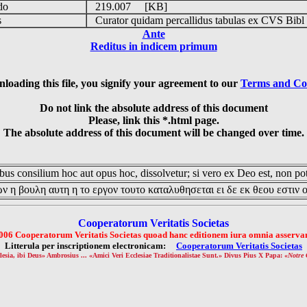
udo
219.007 [KB]
is
Curator quidam percallidus tabulas ex CVS Bibl
Ante
Reditus in indicem primum
loading this file, you signify your agreement to our
Terms and Co
Do not link the absolute address of this document
Please, link this *.html page.
The absolute address of this document will be changed over time.
us consilium hoc aut opus hoc, dissolvetur; si vero ex Deo est, non pot
ν η βουλη αυτη η το εργον τουτο καταλυθησεται ει δε εκ θεου εστιν 
Cooperatorum Veritatis Societas
006 Cooperatorum Veritatis Societas quoad hanc editionem iura omnia asservan
Litterula per inscriptionem electronicam:
Cooperatorum Veritatis Societas
lesia, ibi Deus» Ambrosius ... «Amici Veri Ecclesiae Traditionalistae Sunt.» Divus Pius X Papa: «
Notre 