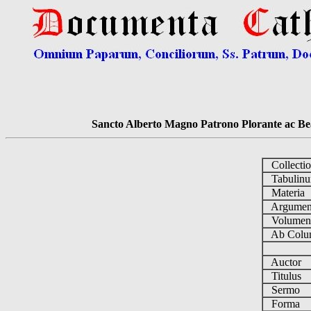
Sancto Alberto Magno Patrono Plorante ac Bea
Collecti
Tabulin
Materia
Argume
Volume
Ab Colu
Auctor
Titulus
Sermo
Forma