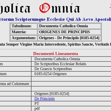
Tabulinum:
Documenta Catholica Omnia
Materia:
ORIGENES DE PRINCIPIIS
Argumentum:
Origenes - De Principiis [0185-0254]
ta Semper Virgine Maria Intercedente, Spiritus Sancte, Veritati
Documenti Lineamenta
o
Documenta Catholica Omnia
um
De Scriptoribus Ecclesiae Relatis
De Graecis Scriptoribus
ntum
0185-0254 Origenes
n
mna ad Culumnam
Origenes [0185-0254]
De Principiis
PT
pdf