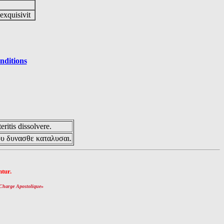
 exquisivit
nditions
eritis dissolvere.
ου δυνασθε καταλυσαι.
tur.
Charge Apostolique
»