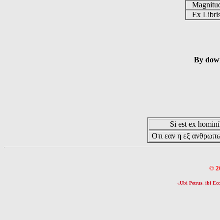
Magnit
Ex Libr
By down
Si est ex hominib
Οτι εαν η εξ ανθρωπω
© 2
«Ubi Petrus, ibi Ecc