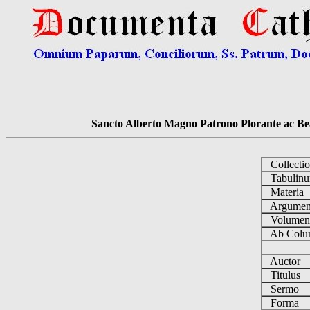
Sancto Alberto Magno Patrono Plorante ac Bea
Collecti
Tabulin
Materia
Argume
Volume
Ab Colu
Auctor
Titulus
Sermo
Forma