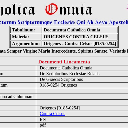
Tabulinum:
Documenta Catholica Omnia
Materia:
ORIGENES CONTRA CELSUS
Argumentum:
Origenes - Contra Celsus [0185-0254]
ta Semper Virgine Maria Intercedente, Spiritus Sancte, Veritati
Documenti Lineamenta
o
Documenta Catholica Omnia
um
De Scriptoribus Ecclesiae Relatis
De Graecis Scriptoribus
ntum
0185-0254 Origenes
n
mna ad Culumnam
Origenes [0185-0254]
Contra Celsus
EN
pdf