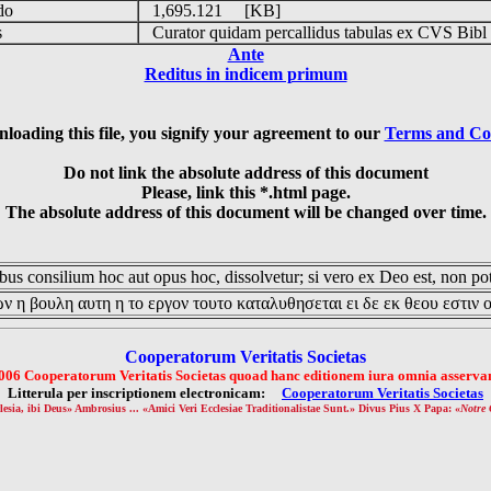
udo
1,695.121 [KB]
is
Curator quidam percallidus tabulas ex CVS Bibl
Ante
Reditus in indicem primum
loading this file, you signify your agreement to our
Terms and Co
Do not link the absolute address of this document
Please, link this *.html page.
The absolute address of this document will be changed over time.
us consilium hoc aut opus hoc, dissolvetur; si vero ex Deo est, non pot
ν η βουλη αυτη η το εργον τουτο καταλυθησεται ει δε εκ θεου εστιν 
Cooperatorum Veritatis Societas
006 Cooperatorum Veritatis Societas quoad hanc editionem iura omnia asservan
Litterula per inscriptionem electronicam:
Cooperatorum Veritatis Societas
lesia, ibi Deus» Ambrosius ... «Amici Veri Ecclesiae Traditionalistae Sunt.» Divus Pius X Papa: «
Notre 