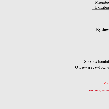
Magnit
Ex Libr
By down
Si est ex hominib
Οτι εαν η εξ ανθρωπω
© 2
«Ubi Petrus, ibi Ecc