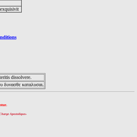
 exquisivit
nditions
eritis dissolvere.
ου δυνασθε καταλυσαι.
tur.
Charge Apostolique
»