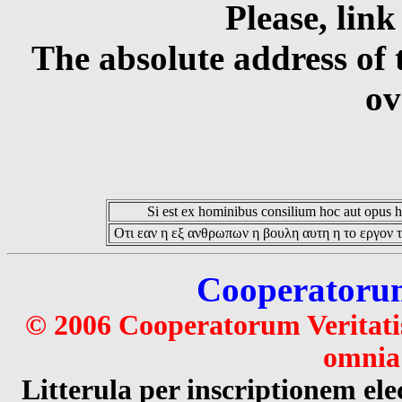
Please, link
The absolute address of 
ov
Si est ex hominibus consilium hoc aut opus hoc
Οτι εαν η εξ ανθρωπων η βουλη αυτη η το εργον τ
Cooperatorum 
© 2006 Cooperatorum Veritatis
omnia 
Litterula per inscriptionem 