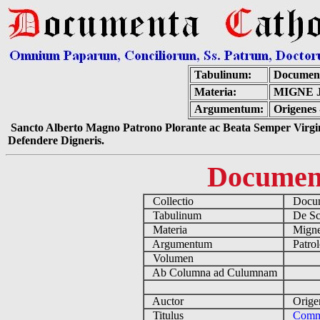
Tabulinum:
Document
Materia:
MIGNE 
Argumentum:
Origenes 
Sancto Alberto Magno Patrono Plorante ac Beata Semper Virgin
Defendere Digneris.
Documen
Collectio
Docume
Tabulinum
De Scri
Materia
Migne
Argumentum
Patrol
Volumen
Ab Columna ad Culumnam
Auctor
Origen
Titulus
Comme