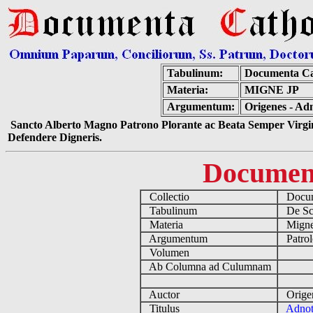
Tabulinum:
Documenta Ca
Materia:
MIGNE JP
Argumentum:
Origenes - Adn
Sancto Alberto Magno Patrono Plorante ac Beata Semper Virgin
Defendere Digneris.
Documen
Collectio
Docume
Tabulinum
De Scri
Materia
Migne
Argumentum
Patrol
Volumen
Ab Columna ad Culumnam
Auctor
Origen
Titulus
Adnot