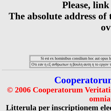
Please, link
The absolute address of 
ov
Si est ex hominibus consilium hoc aut opus hoc
Οτι εαν η εξ ανθρωπων η βουλη αυτη η το εργον τ
Cooperatorum 
© 2006 Cooperatorum Veritatis
omnia 
Litterula per inscriptionem 