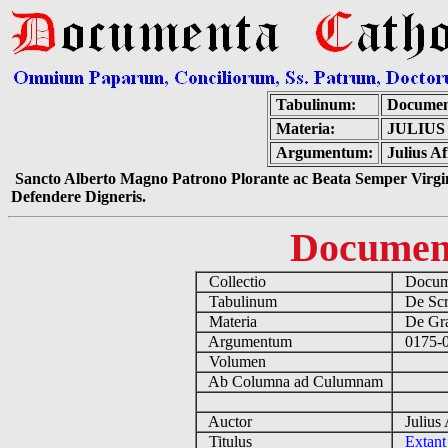
Tabulinum:
Documen
Materia:
JULIUS
Argumentum:
Julius A
Sancto Alberto Magno Patrono Plorante ac Beata Semper Virgin
Defendere Digneris.
Documen
Collectio
Docume
Tabulinum
De Scri
Materia
De Grae
Argumentum
0175-02
Volumen
Ab Columna ad Culumnam
Auctor
Julius 
Titulus
Extant