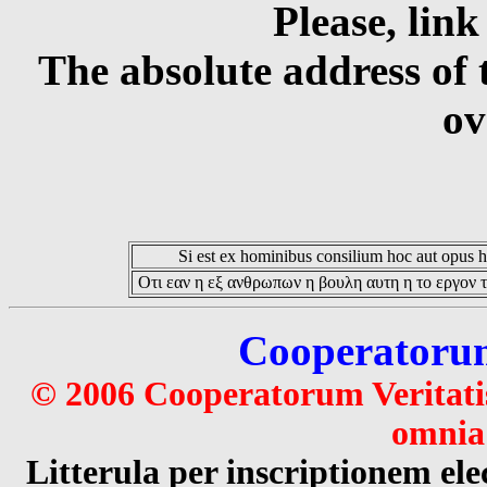
Please, link
The absolute address of 
ov
Si est ex hominibus consilium hoc aut opus hoc
Οτι εαν η εξ ανθρωπων η βουλη αυτη η το εργον τ
Cooperatorum 
© 2006 Cooperatorum Veritatis
omnia 
Litterula per inscriptionem 