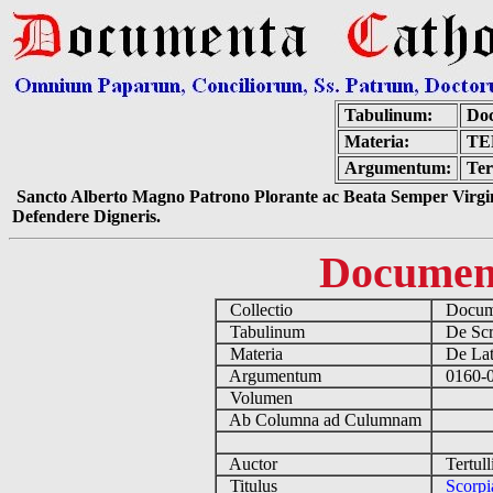
Tabulinum:
Doc
Materia:
TE
Argumentum:
Ter
Sancto Alberto Magno Patrono Plorante ac Beata Semper Virgin
Defendere Digneris.
Documen
Collectio
Docume
Tabulinum
De Scri
Materia
De Lati
Argumentum
0160-02
Volumen
Ab Columna ad Culumnam
Auctor
Tertull
Titulus
Scorpi