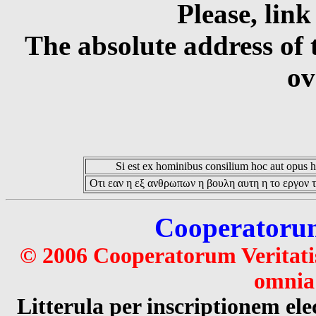
Please, link
The absolute address of 
ov
Si est ex hominibus consilium hoc aut opus hoc
Οτι εαν η εξ ανθρωπων η βουλη αυτη η το εργον τ
Cooperatorum 
© 2006 Cooperatorum Veritatis
omnia 
Litterula per inscriptionem 