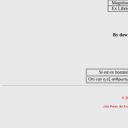
Magnit
Ex Libr
By down
Si est ex hominib
Οτι εαν η εξ ανθρωπω
© 2
«Ubi Petrus, ibi Ecc