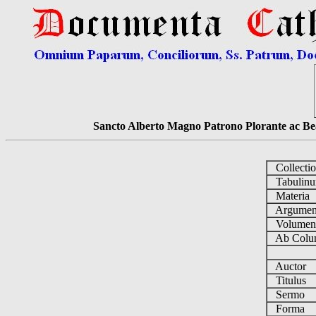
Sancto Alberto Magno Patrono Plorante ac Bea
Collecti
Tabulin
Materia
Argume
Volume
Ab Colu
Auctor
Titulus
Sermo
Forma