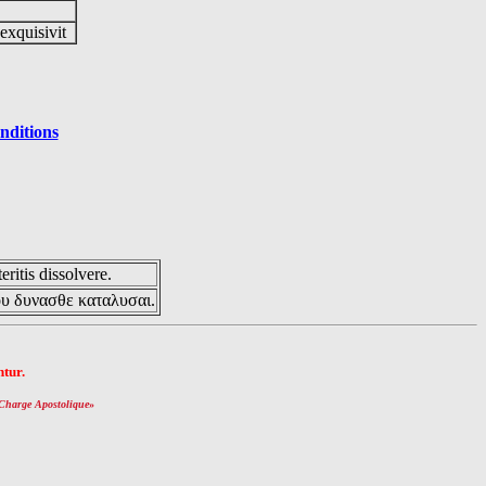
 exquisivit
nditions
eritis dissolvere.
ου δυνασθε καταλυσαι.
tur.
Charge Apostolique
»