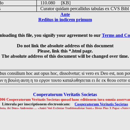
udo
110.080 [KB]
is
Curator quidam percallidus tabulas ex CVS Bibl
Ante
Reditus in indicem primum
loading this file, you signify your agreement to our
Terms and Co
Do not link the absolute address of this document
Please, link this *.html page.
The absolute address of this document will be changed over time.
us consilium hoc aut opus hoc, dissolvetur; si vero ex Deo est, non pot
ν η βουλη αυτη η το εργον τουτο καταλυθησεται ει δε εκ θεου εστιν 
Cooperatorum Veritatis Societas
006 Cooperatorum Veritatis Societas quoad hanc editionem iura omnia asservan
Litterula per inscriptionem electronicam:
Cooperatorum Veritatis Societas
lesia, ibi Deus» Ambrosius ... «Amici Veri Ecclesiae Traditionalistae Sunt.» Divus Pius X Papa: «
Notre 