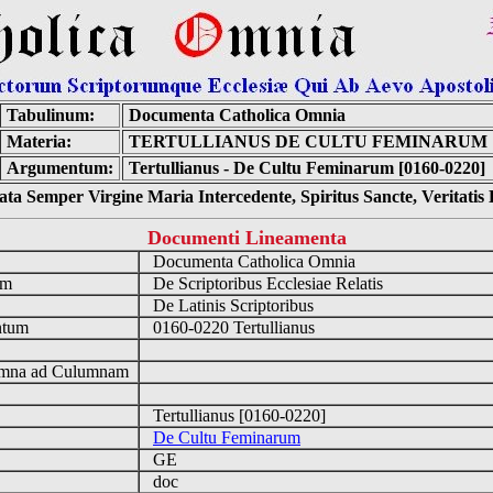
Tabulinum:
Documenta Catholica Omnia
Materia:
TERTULLIANUS DE CULTU FEMINARUM
Argumentum:
Tertullianus - De Cultu Feminarum [0160-0220]
ta Semper Virgine Maria Intercedente, Spiritus Sancte, Veritati
Documenti Lineamenta
o
Documenta Catholica Omnia
um
De Scriptoribus Ecclesiae Relatis
De Latinis Scriptoribus
ntum
0160-0220 Tertullianus
n
mna ad Culumnam
Tertullianus [0160-0220]
De Cultu Feminarum
GE
doc