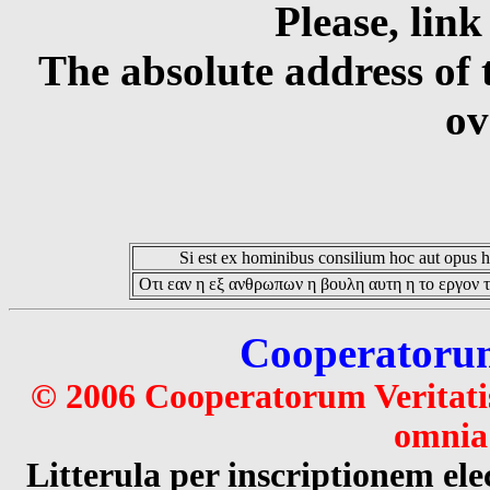
Please, link
The absolute address of 
ov
Si est ex hominibus consilium hoc aut opus hoc
Οτι εαν η εξ ανθρωπων η βουλη αυτη η το εργον τ
Cooperatorum 
© 2006 Cooperatorum Veritatis
omnia 
Litterula per inscriptionem 