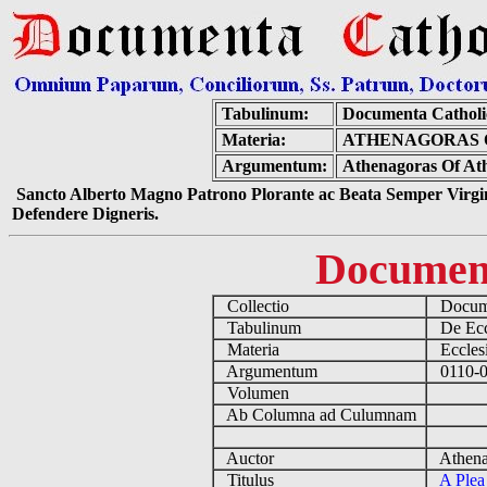
Tabulinum:
Documenta Cathol
Materia:
ATHENAGORAS O
Argumentum:
Athenagoras Of Ath
Sancto Alberto Magno Patrono Plorante ac Beata Semper Virgin
Defendere Digneris.
Documen
Collectio
Docume
Tabulinum
De Eccl
Materia
Ecclesi
Argumentum
0110-01
Volumen
Ab Columna ad Culumnam
Auctor
Athenag
Titulus
A Plea