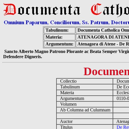
Tabulinum:
Documenta Catholica Om
Materia:
ATENAGORA DI ATEN
Argumentum:
Atenagora di Atene - De R
Sancto Alberto Magno Patrono Plorante ac Beata Semper Virgin
Defendere Digneris.
Documen
Collectio
Docume
Tabulinum
De Eccl
Materia
Ecclesi
Argumentum
0110-01
Volumen
Ab Columna ad Culumnam
Auctor
Atenago
Titulus
De Res