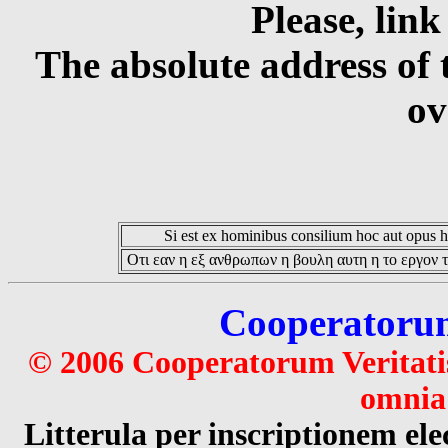
Please, link
The absolute address of 
ov
Si est ex hominibus consilium hoc aut opus hoc
Οτι εαν η εξ ανθρωπων η βουλη αυτη η το εργον τ
Cooperatorum 
© 2006 Cooperatorum Veritatis
omnia 
Litterula per inscriptionem 