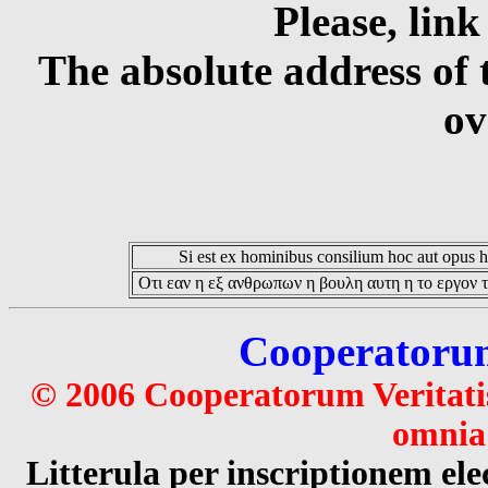
Please, link
The absolute address of 
ov
Si est ex hominibus consilium hoc aut opus hoc
Οτι εαν η εξ ανθρωπων η βουλη αυτη η το εργον τ
Cooperatorum 
© 2006 Cooperatorum Veritatis
omnia 
Litterula per inscriptionem 