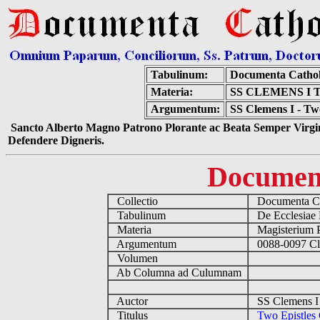
Tabulinum:
Documenta Cathol
Materia:
SS CLEMENS I
Argumentum:
SS Clemens I - Two
Sancto Alberto Magno Patrono Plorante ac Beata Semper Virgin
Defendere Digneris.
Documen
Collectio
Documenta Ca
Tabulinum
De Ecclesiae 
Materia
Magisterium 
Argumentum
0088-0097 Cle
Volumen
Ab Columna ad Culumnam
Auctor
SS Clemens I
Titulus
Two Epistles 