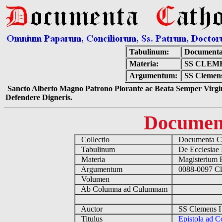
Tabulinum:
Documenta
Materia:
SS CLEME
Argumentum:
SS Clemens 
Sancto Alberto Magno Patrono Plorante ac Beata Semper Virgin
Defendere Digneris.
Documen
Collectio
Documenta Ca
Tabulinum
De Ecclesiae 
Materia
Magisterium 
Argumentum
0088-0097 Cle
Volumen
Ab Columna ad Culumnam
Auctor
SS Clemens I
Titulus
Epistola ad Co