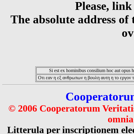
Please, link
The absolute address of 
ov
Si est ex hominibus consilium hoc aut opus hoc
Οτι εαν η εξ ανθρωπων η βουλη αυτη η το εργον τ
Cooperatorum 
© 2006 Cooperatorum Veritatis
omnia 
Litterula per inscriptionem 