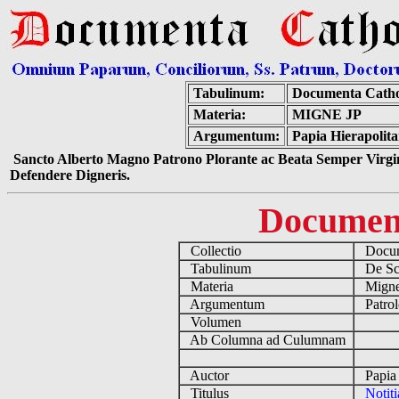
Tabulinum:
Documenta Catho
Materia:
MIGNE JP
Argumentum:
Papia Hierapolita
Sancto Alberto Magno Patrono Plorante ac Beata Semper Virgin
Defendere Digneris.
Documen
Collectio
Docume
Tabulinum
De Scri
Materia
Migne
Argumentum
Patrol
Volumen
Ab Columna ad Culumnam
Auctor
Papia 
Titulus
Notit