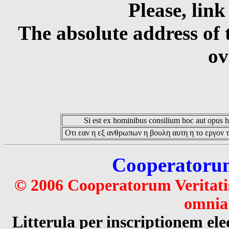
Please, link
The absolute address of 
ov
Si est ex hominibus consilium hoc aut opus hoc
Οτι εαν η εξ ανθρωπων η βουλη αυτη η το εργον τ
Cooperatorum 
© 2006 Cooperatorum Veritatis
omnia 
Litterula per inscriptionem 