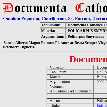
Tabulinum:
Documenta Catholica O
Materia:
POLICARPUS SMYRN
Argumentum:
Policarpus Smyrnaeus - 
Sancto Alberto Magno Patrono Plorante ac Beata Semper Virgin
Defendere Digneris.
Documen
Collectio
Docume
Tabulinum
De Eccl
Materia
Patres 
Argumentum
0069-01
Volumen
Ab Columna ad Culumnam
Auctor
Policar
Titulus
Epistu