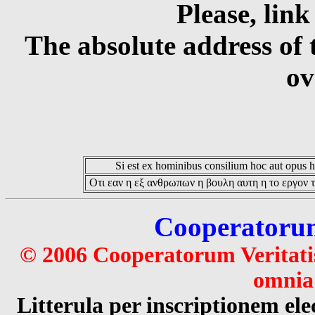
Please, link
The absolute address of 
ov
Si est ex hominibus consilium hoc aut opus hoc
Οτι εαν η εξ ανθρωπων η βουλη αυτη η το εργον τ
Cooperatorum 
© 2006 Cooperatorum Veritatis
omnia 
Litterula per inscriptionem 