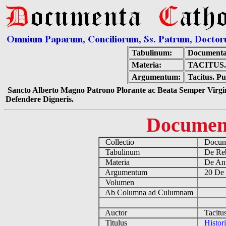
Tabulinum:
Documenta
Materia:
TACITUS
Argumentum:
Tacitus. Pu
Sancto Alberto Magno Patrono Plorante ac Beata Semper Virgin
Defendere Digneris.
Documen
Collectio
Docume
Tabulinum
De Reb
Materia
De Ant
Argumentum
20 De 
Volumen
Ab Columna ad Culumnam
Auctor
Tacitus
Titulus
Histor