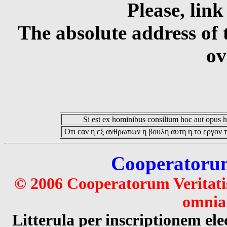
Please, link
The absolute address of 
ov
Si est ex hominibus consilium hoc aut opus hoc
Οτι εαν η εξ ανθρωπων η βουλη αυτη η το εργον τ
Cooperatorum 
© 2006 Cooperatorum Veritatis
omnia 
Litterula per inscriptionem 