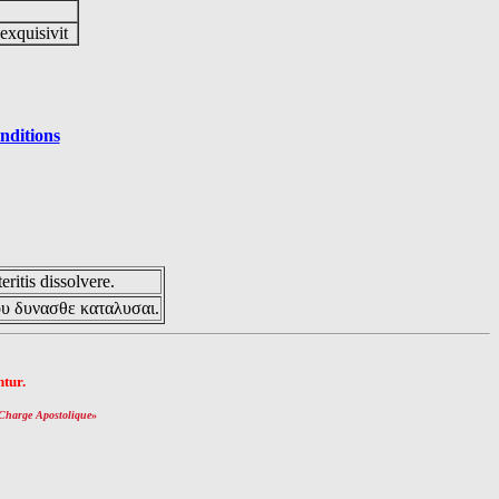
 exquisivit
nditions
eritis dissolvere.
ου δυνασθε καταλυσαι.
tur.
Charge Apostolique
»