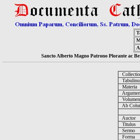
T
M
A
Sancto Alberto Magno Patrono Plorante ac Bea
Collecti
Tabulin
Materia
Argume
Volume
Ab Colu
Auctor
Titulus
Sermo
Forma