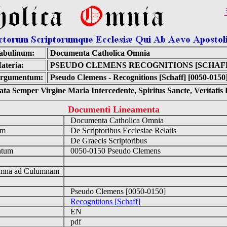
abulinum:
Documenta Catholica Omnia
ateria:
PSEUDO CLEMENS RECOGNITIONS [SCHAF
rgumentum:
Pseudo Clemens - Recognitions [Schaff] [0050-0150
ta Semper Virgine Maria Intercedente, Spiritus Sancte, Veritati
Documenti Lineamenta
o
Documenta Catholica Omnia
um
De Scriptoribus Ecclesiae Relatis
De Graecis Scriptoribus
ntum
0050-0150 Pseudo Clemens
n
mna ad Culumnam
Pseudo Clemens [0050-0150]
Recognitions [Schaff]
EN
pdf