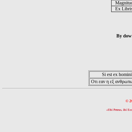
Magnit
Ex Libr
By down
Si est ex hominib
Οτι εαν η εξ ανθρωπω
© 2
«Ubi Petrus, ibi Ecc