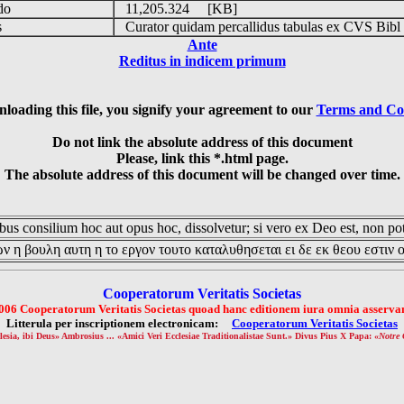
udo
11,205.324 [KB]
is
Curator quidam percallidus tabulas ex CVS Bibl
Ante
Reditus in indicem primum
loading this file, you signify your agreement to our
Terms and Co
Do not link the absolute address of this document
Please, link this *.html page.
The absolute address of this document will be changed over time.
us consilium hoc aut opus hoc, dissolvetur; si vero ex Deo est, non pot
ν η βουλη αυτη η το εργον τουτο καταλυθησεται ει δε εκ θεου εστιν 
Cooperatorum Veritatis Societas
006 Cooperatorum Veritatis Societas quoad hanc editionem iura omnia asservan
Litterula per inscriptionem electronicam:
Cooperatorum Veritatis Societas
lesia, ibi Deus» Ambrosius ... «Amici Veri Ecclesiae Traditionalistae Sunt.» Divus Pius X Papa: «
Notre 