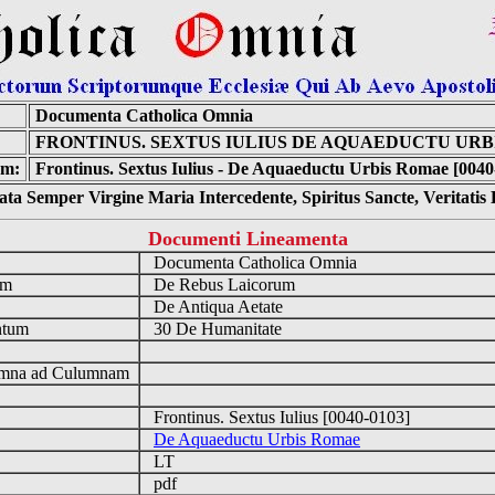
:
Documenta Catholica Omnia
FRONTINUS. SEXTUS IULIUS DE AQUAEDUCTU UR
m:
Frontinus. Sextus Iulius - De Aquaeductu Urbis Romae [0040
ta Semper Virgine Maria Intercedente, Spiritus Sancte, Veritati
Documenti Lineamenta
o
Documenta Catholica Omnia
um
De Rebus Laicorum
De Antiqua Aetate
ntum
30 De Humanitate
n
mna ad Culumnam
Frontinus. Sextus Iulius [0040-0103]
De Aquaeductu Urbis Romae
LT
pdf