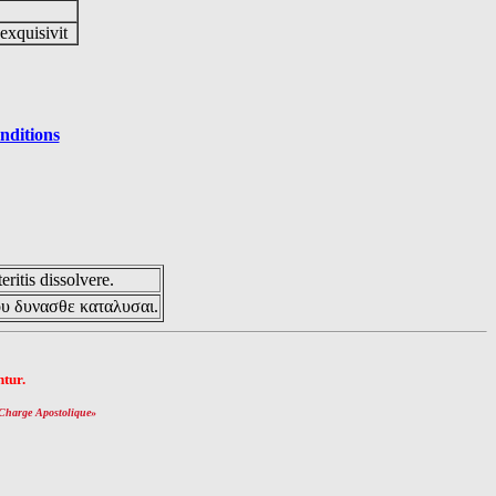
 exquisivit
nditions
eritis dissolvere.
ου δυνασθε καταλυσαι.
tur.
Charge Apostolique
»