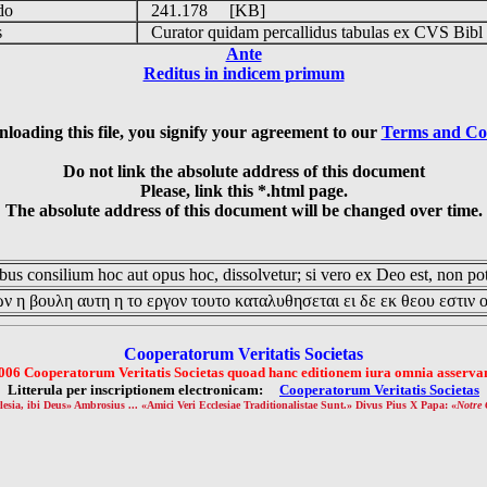
udo
241.178 [KB]
is
Curator quidam percallidus tabulas ex CVS Bibl
Ante
Reditus in indicem primum
loading this file, you signify your agreement to our
Terms and Co
Do not link the absolute address of this document
Please, link this *.html page.
The absolute address of this document will be changed over time.
us consilium hoc aut opus hoc, dissolvetur; si vero ex Deo est, non pot
ν η βουλη αυτη η το εργον τουτο καταλυθησεται ει δε εκ θεου εστιν 
Cooperatorum Veritatis Societas
006 Cooperatorum Veritatis Societas quoad hanc editionem iura omnia asservan
Litterula per inscriptionem electronicam:
Cooperatorum Veritatis Societas
lesia, ibi Deus» Ambrosius ... «Amici Veri Ecclesiae Traditionalistae Sunt.» Divus Pius X Papa: «
Notre 