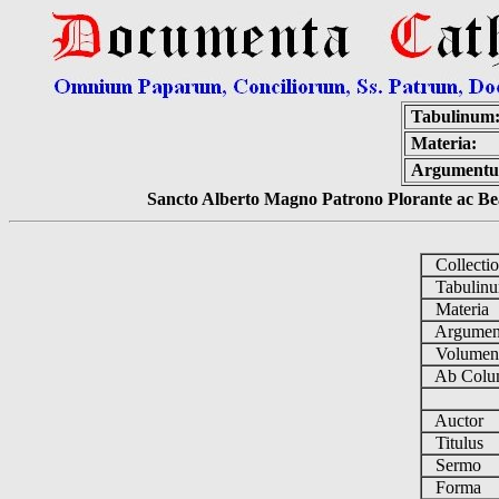
Tabulinum
Materia:
Argumentu
Sancto Alberto Magno Patrono Plorante ac Bea
Collecti
Tabulin
Materia
Argume
Volume
Ab Colu
Auctor
Titulus
Sermo
Forma