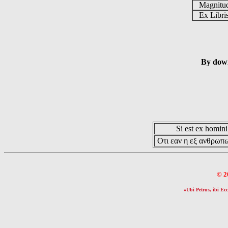
Magnit
Ex Libr
By down
Si est ex hominib
Οτι εαν η εξ ανθρωπω
© 2
«Ubi Petrus, ibi Ecc