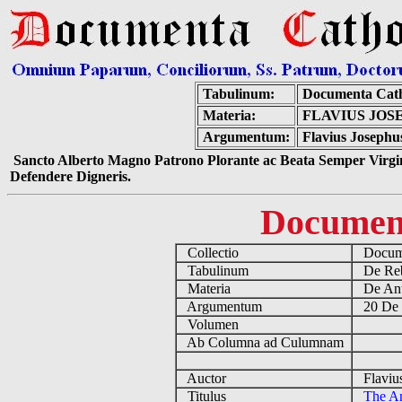
Tabulinum:
Documenta Cath
Materia:
FLAVIUS JOS
Argumentum:
Flavius Josephu
Sancto Alberto Magno Patrono Plorante ac Beata Semper Virgin
Defendere Digneris.
Documen
Collectio
Docume
Tabulinum
De Reb
Materia
De Ant
Argumentum
20 De 
Volumen
Ab Columna ad Culumnam
Auctor
Flavius
Titulus
The An