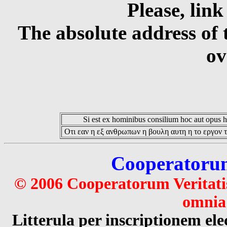
Please, link
The absolute address of 
ov
Si est ex hominibus consilium hoc aut opus hoc
Οτι εαν η εξ ανθρωπων η βουλη αυτη η το εργον τ
Cooperatorum 
© 2006 Cooperatorum Veritatis
omnia 
Litterula per inscriptionem 