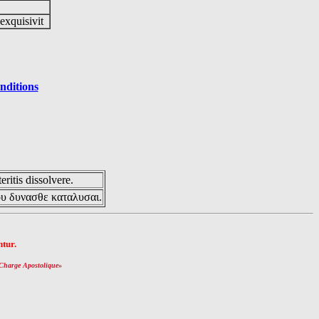
 exquisivit
nditions
eritis dissolvere.
ου δυνασθε καταλυσαι.
tur.
Charge Apostolique
»