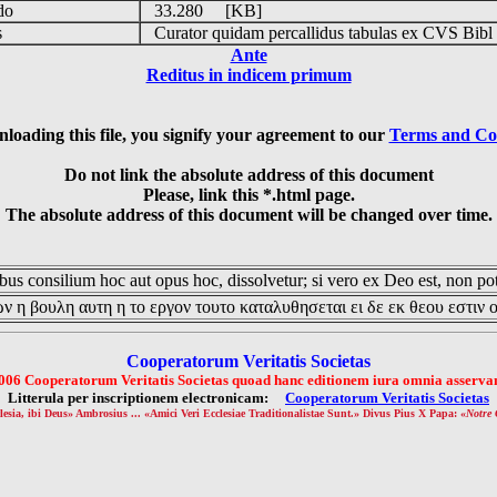
udo
33.280 [KB]
is
Curator quidam percallidus tabulas ex CVS Bibl
Ante
Reditus in indicem primum
loading this file, you signify your agreement to our
Terms and Co
Do not link the absolute address of this document
Please, link this *.html page.
The absolute address of this document will be changed over time.
us consilium hoc aut opus hoc, dissolvetur; si vero ex Deo est, non pot
ν η βουλη αυτη η το εργον τουτο καταλυθησεται ει δε εκ θεου εστιν 
Cooperatorum Veritatis Societas
006 Cooperatorum Veritatis Societas quoad hanc editionem iura omnia asservan
Litterula per inscriptionem electronicam:
Cooperatorum Veritatis Societas
lesia, ibi Deus» Ambrosius ... «Amici Veri Ecclesiae Traditionalistae Sunt.» Divus Pius X Papa: «
Notre 