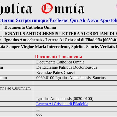
Documenta Catholica Omnia
IGNATIUS ANTIOCHENSIS LETTERA AI CRISTIANI DI
:
Ignatius Antiochensis - Lettera Ai Cristiani di Filadelfia [0030-0
ta Semper Virgine Maria Intercedente, Spiritus Sancte, Veritati
Documenti Lineamenta
o
Documenta Catholica Omnia
um
De Ecclesiae Patribus Doctoribusque
Ecclesiae Patres Graeci
ntum
0030-0100 Ignatius Antiochensis, Sanctus
n
mna ad Culumnam
Ignatius Antiochensis [0030-0100]
Lettera Ai Cristiani di Filadelfia
IT
doc