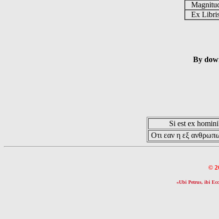
Magnit
Ex Libr
By down
Si est ex hominib
Οτι εαν η εξ ανθρωπω
© 2
«Ubi Petrus, ibi Ecc