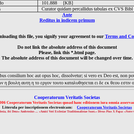
udo
101.888 [KB]
is
Curator quidam percallidus tabulas ex CVS Bibl
Ante
Reditus in indicem primum
loading this file, you signify your agreement to our
Terms and Co
Do not link the absolute address of this document
Please, link this *.html page.
The absolute address of this document will be changed over time.
us consilium hoc aut opus hoc, dissolvetur; si vero ex Deo est, non pot
ν η βουλη αυτη η το εργον τουτο καταλυθησεται ει δε εκ θεου εστιν 
Cooperatorum Veritatis Societas
006 Cooperatorum Veritatis Societas quoad hanc editionem iura omnia asservan
Litterula per inscriptionem electronicam:
Cooperatorum Veritatis Societas
lesia, ibi Deus» Ambrosius ... «Amici Veri Ecclesiae Traditionalistae Sunt.» Divus Pius X Papa: «
Notre 