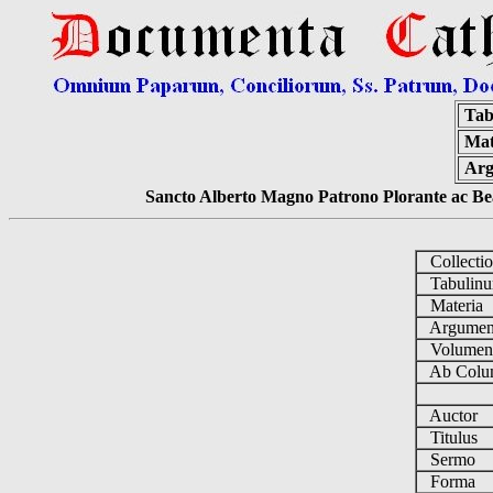
Tab
Mat
Arg
Sancto Alberto Magno Patrono Plorante ac Bea
Collecti
Tabulin
Materia
Argume
Volume
Ab Colu
Auctor
Titulus
Sermo
Forma