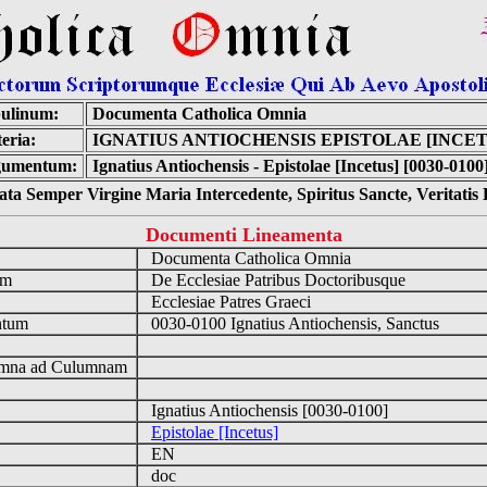
ulinum:
Documenta Catholica Omnia
eria:
IGNATIUS ANTIOCHENSIS EPISTOLAE [INCET
umentum:
Ignatius Antiochensis - Epistolae [Incetus] [0030-0100
ta Semper Virgine Maria Intercedente, Spiritus Sancte, Veritati
Documenti Lineamenta
o
Documenta Catholica Omnia
um
De Ecclesiae Patribus Doctoribusque
Ecclesiae Patres Graeci
ntum
0030-0100 Ignatius Antiochensis, Sanctus
n
mna ad Culumnam
Ignatius Antiochensis [0030-0100]
Epistolae [Incetus]
EN
doc