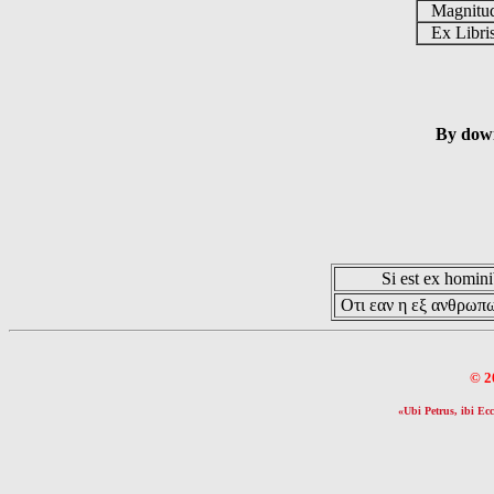
Magnit
Ex Libr
By down
Si est ex hominib
Οτι εαν η εξ ανθρωπω
© 2
«Ubi Petrus, ibi Ecc