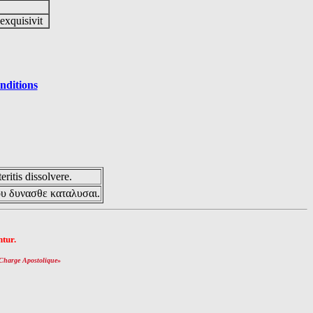
 exquisivit
nditions
eritis dissolvere.
ου δυνασθε καταλυσαι.
tur.
Charge Apostolique
»