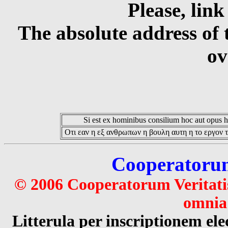
Please, link
The absolute address of 
ov
Si est ex hominibus consilium hoc aut opus hoc
Οτι εαν η εξ ανθρωπων η βουλη αυτη η το εργον τ
Cooperatorum 
© 2006 Cooperatorum Veritatis
omnia 
Litterula per inscriptionem 