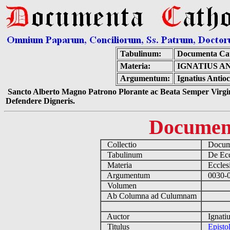
Tabulinum:
Documenta Cat
Materia:
IGNATIUS A
Argumentum:
Ignatius Antioc
Sancto Alberto Magno Patrono Plorante ac Beata Semper Virgin
Defendere Digneris.
Documen
Collectio
Docume
Tabulinum
De Eccl
Materia
Ecclesi
Argumentum
0030-01
Volumen
Ab Columna ad Culumnam
Auctor
Ignatiu
Titulus
Episto