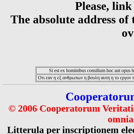
Please, link
The absolute address of 
ov
Si est ex hominibus consilium hoc aut opus hoc
Οτι εαν η εξ ανθρωπων η βουλη αυτη η το εργον τ
Cooperatorum 
© 2006 Cooperatorum Veritatis
omnia 
Litterula per inscriptionem 