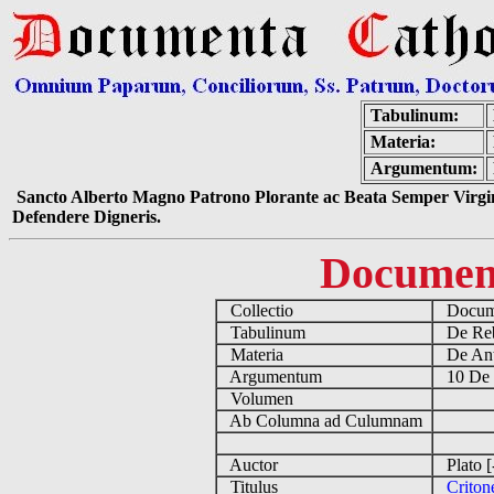
Tabulinum:
Materia:
Argumentum:
Sancto Alberto Magno Patrono Plorante ac Beata Semper Virgin
Defendere Digneris.
Documen
Collectio
Docume
Tabulinum
De Reb
Materia
De Ant
Argumentum
10 De 
Volumen
Ab Columna ad Culumnam
Auctor
Plato [
Titulus
Criton