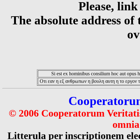
Please, link
The absolute address of 
ov
Si est ex hominibus consilium hoc aut opus hoc
Οτι εαν η εξ ανθρωπων η βουλη αυτη η το εργον τ
Cooperatorum 
© 2006 Cooperatorum Veritatis
omnia 
Litterula per inscriptionem 