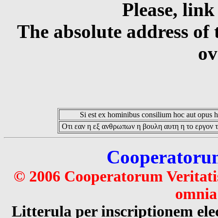
Please, link
The absolute address of 
ov
Si est ex hominibus consilium hoc aut opus hoc
Οτι εαν η εξ ανθρωπων η βουλη αυτη η το εργον τ
Cooperatorum 
© 2006 Cooperatorum Veritatis
omnia 
Litterula per inscriptionem 