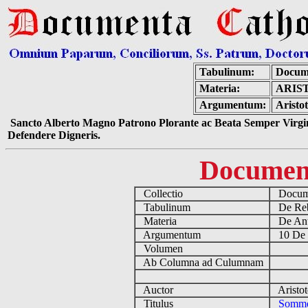
Tabulinum:
Docum
Materia:
ARIS
Argumentum:
Aristot
Sancto Alberto Magno Patrono Plorante ac Beata Semper Virgin
Defendere Digneris.
Documen
Collectio
Docume
Tabulinum
De Reb
Materia
De Ant
Argumentum
10 De 
Volumen
Ab Columna ad Culumnam
Auctor
Aristot
Titulus
Sommei