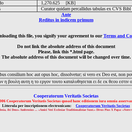
udo
1,270.625 [KB]
is
Curator quidam percallidus tabulas ex CVS Bibl
Ante
Reditus in indicem primum
loading this file, you signify your agreement to our
Terms and Co
Do not link the absolute address of this document
Please, link this *.html page.
The absolute address of this document will be changed over time.
us consilium hoc aut opus hoc, dissolvetur; si vero ex Deo est, non pot
ν η βουλη αυτη η το εργον τουτο καταλυθησεται ει δε εκ θεου εστιν 
Cooperatorum Veritatis Societas
006 Cooperatorum Veritatis Societas quoad hanc editionem iura omnia asservan
Litterula per inscriptionem electronicam:
Cooperatorum Veritatis Societas
lesia, ibi Deus» Ambrosius ... «Amici Veri Ecclesiae Traditionalistae Sunt.» Divus Pius X Papa: «
Notre 