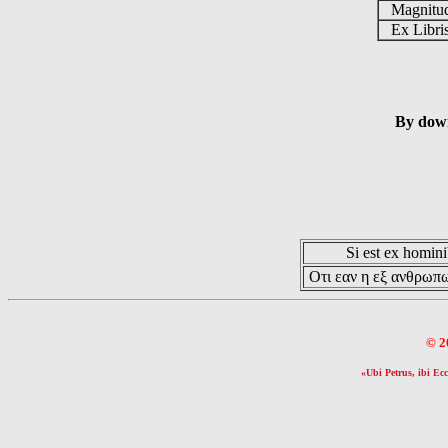
Magnit
Ex Libr
By down
Si est ex hominib
Οτι εαν η εξ ανθρωπω
© 2
«Ubi Petrus, ibi Ecc