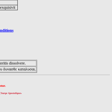
 exquisivit
nditions
eritis dissolvere.
ου δυνασθε καταλυσαι.
tur.
Charge Apostolique
»