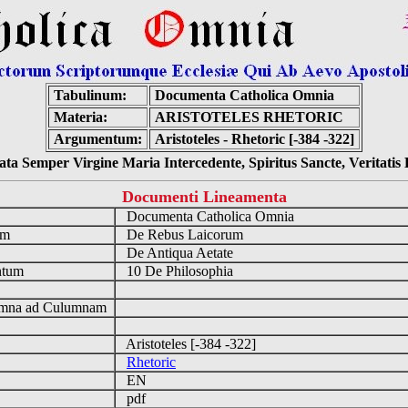
Tabulinum:
Documenta Catholica Omnia
Materia:
ARISTOTELES RHETORIC
Argumentum:
Aristoteles - Rhetoric [-384 -322]
ta Semper Virgine Maria Intercedente, Spiritus Sancte, Veritati
Documenti Lineamenta
o
Documenta Catholica Omnia
um
De Rebus Laicorum
De Antiqua Aetate
ntum
10 De Philosophia
n
mna ad Culumnam
Aristoteles [-384 -322]
Rhetoric
EN
pdf