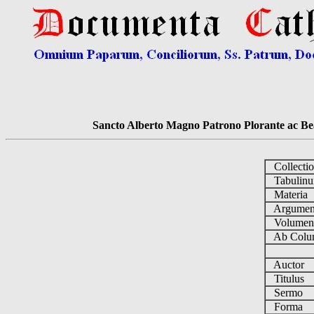
Sancto Alberto Magno Patrono Plorante ac Bea
Collecti
Tabulin
Materia
Argume
Volume
Ab Colu
Auctor
Titulus
Sermo
Forma