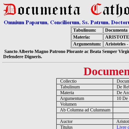
Tabulinum:
Documenta 
Materia:
ARISTOTE
Argumentum:
Aristoteles 
Sancto Alberto Magno Patrono Plorante ac Beata Semper Virgin
Defendere Digneris.
Documen
Collectio
Docume
Tabulinum
De Reb
Materia
De Ant
Argumentum
10 De 
Volumen
Ab Columna ad Culumnam
Auctor
Aristot
Titulus
Livre 