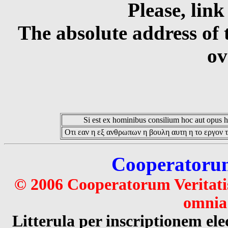
Please, link
The absolute address of 
ov
Si est ex hominibus consilium hoc aut opus hoc
Οτι εαν η εξ ανθρωπων η βουλη αυτη η το εργον τ
Cooperatorum 
© 2006 Cooperatorum Veritatis
omnia 
Litterula per inscriptionem 