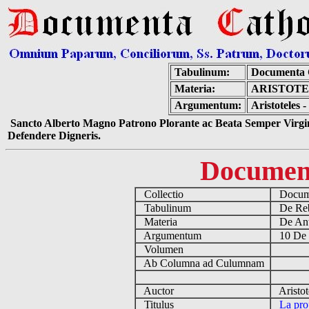
Tabulinum:
Documenta 
Materia:
ARISTOTE
Argumentum:
Aristoteles 
Sancto Alberto Magno Patrono Plorante ac Beata Semper Virgin
Defendere Digneris.
Documen
Collectio
Docume
Tabulinum
De Reb
Materia
De Ant
Argumentum
10 De 
Volumen
Ab Columna ad Culumnam
Auctor
Aristot
Titulus
La pro