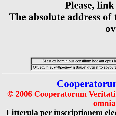
Please, link
The absolute address of 
ov
Si est ex hominibus consilium hoc aut opus hoc
Οτι εαν η εξ ανθρωπων η βουλη αυτη η το εργον τ
Cooperatorum 
© 2006 Cooperatorum Veritatis
omnia 
Litterula per inscriptionem 