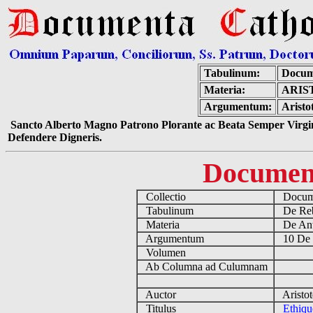
Tabulinum:
Docum
Materia:
ARIS
Argumentum:
Aristo
Sancto Alberto Magno Patrono Plorante ac Beata Semper Virgin
Defendere Digneris.
Documen
Collectio
Docume
Tabulinum
De Reb
Materia
De Ant
Argumentum
10 De 
Volumen
Ab Columna ad Culumnam
Auctor
Aristot
Titulus
Ethiq