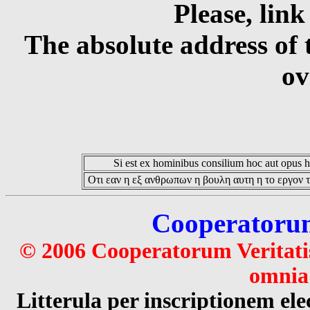
Please, link
The absolute address of 
ov
Si est ex hominibus consilium hoc aut opus hoc
Οτι εαν η εξ ανθρωπων η βουλη αυτη η το εργον τ
Cooperatorum 
© 2006 Cooperatorum Veritatis
omnia 
Litterula per inscriptionem 